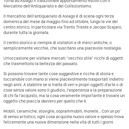
Torna ad Asiago il tradizionale appuntamento estivo con il
Mercatino dell'Antiquariato e del Collezionismo.
Il mercatino dell'antiquariato di Asiago è di scena ogni terza
domenica del mese da maggio fino ad ottobre, lungo le vie del
centro storico, in particolare via Trento Trieste e Jacopo Scajaro,
durante tutta la giornata.
Il centro storico si riempie di visitatori e di merci antiche, o
semplicemente vecchie, che suscitano una piacevole nostalgia.
Un'occasione per visitare mercati "vecchio stile" ricchi di oggetti
che trasmettono la bellezza del passato.
Si possono trovare tante cose suggestive e ricche di storia e
toccandole con mano si viene piacevolmente trasportati indietro
negli anni. A stabilire se si tratta di veri e propri oggetti d'arte o di
cose senza valore sono il giudizio, l'esperienza e la preparazione
di chi fa l'acquisto, ma la cosa veramente importante è trovare un
oggetto che piaccia davvero per quello che è.
Mobili, ceramiche, stoviglie, soprammobili, monete... Con un po'
di senso artistico, ogni cosa acquista nuovo valore e spesso trova
felicemente una nuova dimensione nella vita di tutti i giorni.