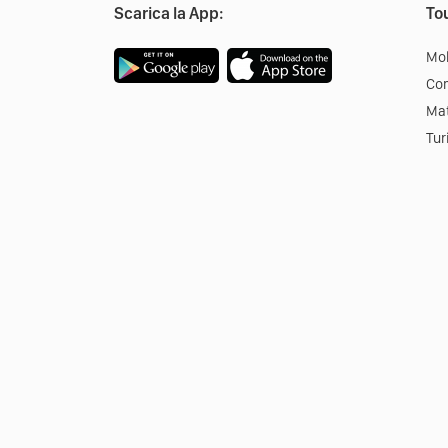
Scarica la App:
Tou
Mob
Co
Mat
Tur