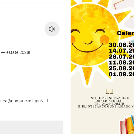
Previous
a — estate 2026!
oteca@comune.asiago.vi.it
.