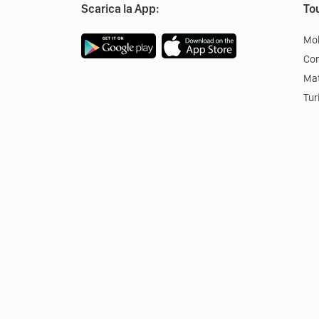
Scarica la App:
Tou
Mob
Co
Mat
Tur