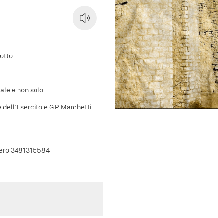
rotto
rnale e non solo
dell’Esercito e G.P. Marchetti
umero 3481315584