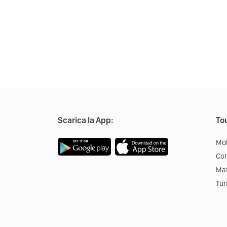
Scarica la App:
Tou
Mob
Co
Mat
Tur