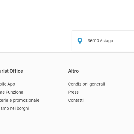
36010
Asiago
rist Office
Altro
ile App
Condizioni generali
me Funziona
Press
eriale promozionale
Contatti
ismo nei borghi