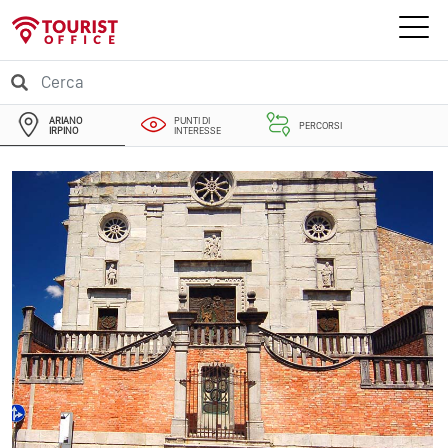
ARIANO
PUNTI DI
PERCORSI
IRPINO
INTERESSE
EVENTI