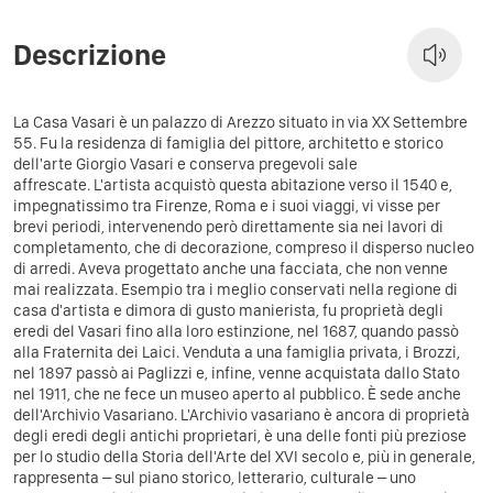
Descrizione
La Casa Vasari è un palazzo di Arezzo situato in via XX Settembre
55. Fu la residenza di famiglia del pittore, architetto e storico
dell'arte Giorgio Vasari e conserva pregevoli sale
affrescate. L'artista acquistò questa abitazione verso il 1540 e,
impegnatissimo tra Firenze, Roma e i suoi viaggi, vi visse per
brevi periodi, intervenendo però direttamente sia nei lavori di
completamento, che di decorazione, compreso il disperso nucleo
di arredi. Aveva progettato anche una facciata, che non venne
mai realizzata. Esempio tra i meglio conservati nella regione di
casa d'artista e dimora di gusto manierista, fu proprietà degli
eredi del Vasari fino alla loro estinzione, nel 1687, quando passò
alla Fraternita dei Laici. Venduta a una famiglia privata, i Brozzi,
nel 1897 passò ai Paglizzi e, infine, venne acquistata dallo Stato
nel 1911, che ne fece un museo aperto al pubblico. È sede anche
dell'Archivio Vasariano. L'Archivio vasariano è ancora di proprietà
degli eredi degli antichi proprietari, è una delle fonti più preziose
per lo studio della Storia dell'Arte del XVI secolo e, più in generale,
rappresenta – sul piano storico, letterario, culturale – uno