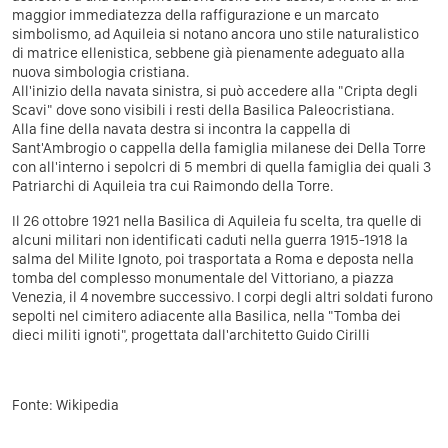
maggior immediatezza della raffigurazione e un marcato
simbolismo, ad Aquileia si notano ancora uno stile naturalistico
di matrice ellenistica, sebbene già pienamente adeguato alla
nuova simbologia cristiana.
All'inizio della navata sinistra, si può accedere alla "Cripta degli
Scavi" dove sono visibili i resti della Basilica Paleocristiana.
Alla fine della navata destra si incontra la cappella di
Sant'Ambrogio o cappella della famiglia milanese dei Della Torre
con all'interno i sepolcri di 5 membri di quella famiglia dei quali 3
Patriarchi di Aquileia tra cui Raimondo della Torre.
Il 26 ottobre 1921 nella Basilica di Aquileia fu scelta, tra quelle di
alcuni militari non identificati caduti nella guerra 1915-1918 la
salma del Milite Ignoto, poi trasportata a Roma e deposta nella
tomba del complesso monumentale del Vittoriano, a piazza
Venezia, il 4 novembre successivo. I corpi degli altri soldati furono
sepolti nel cimitero adiacente alla Basilica, nella "Tomba dei
dieci militi ignoti", progettata dall'architetto Guido Cirilli
Fonte: Wikipedia