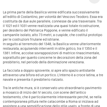
La prima parte della Basilica venne edificata successivamente
all'editto di Costantino, per volontà del Vescovo Teodoro. Essa era
costituita da due aule parallele, connesse da una trasversale. Tra
il 1021 ed il 1031 venne realizzata una quasi totale ricostruzione,
per desiderio del Patriarca Poppone, e venne edificato il
campanile isolato, alto 73 metri, a cuspide, che costituì prototipo
per le costruzioni friulane ed istriane.
In seguito al terremoto del 1348, la Basilica venne ulteriormente
restaurata, acquisendo interventi in stile gotico, tra il 1350 e il
1381. Infine, accolse sovrapposizioni di matrice rinascimentale,
soprattutto per quanto concerne le decorazioni della zona del
presbiterio, nel periodo della dominazione veneziana.
La facciata a doppio spiovente, si apre allo spazio antistante
attraverso una bifora ed un portico. L'interno è a croce latina, a tre
navate e presenta il presbiterio rialzato.
Tra le antiche mura, si è conservato uno straordinario pavimento
a mosaico di inizio del IV secolo, con scene dell'antico
testamento, che è particolarmente interessante perché, se nella
contemporanea pittura nelle catacombe a Roma si iniziava ad
assistere a una semplificazione dello stile usato, a fronte di una