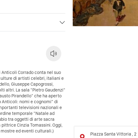
 Anticoli Corrado conta nel suo
ture di artisti celebri, italiani e
andello, Giuseppe Capogrossi,
i altri. La sala "Pietro Gaudenzi"
Fausto Pirandello" che ha aperto
do Anticoli: nomi e cognomi" di
portanti televisioni nazionali e
n ordine temporale "Natale ad
bio tra oggetti di arte sacra
lla pittrice Cinzia Tomassini. Oggi,
 mostre ed eventi culturali.)
Piazza Santa Vittoria , 2