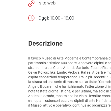
sito web
Oggi: 10.00 - 16.00
Descrizione
Il Civico Museo di Arte Moderna e Contemporanea di
patrimonio artistico 600 opere. Annovera dipinti e scul
stranieri tra cui Giulio Aristide Sartorio, Fausto Pir
Oskar Kokoschka, Emilio Vedova, Rafael Alberti e molt
ospita esposizioni temporanee. Tra le più recenti: "
la strada ad una serie di mostre sull'artista; "Corra
Angelo Bucarelli che ha richiamato l'attenzione di im
note testate giornalistiche; e per ultima, ma solo i
Anticoli Corrado, mostra che ha visto l'insolito connu
(reliquiari, ostensori ecc. . ) e dipinti di arte Naif de
il Museo, attivo e operativo, continua ad organizzare