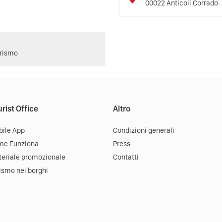
00022
Anticoli Corrado
urismo
rist Office
Altro
ile App
Condizioni generali
me Funziona
Press
eriale promozionale
Contatti
ismo nei borghi