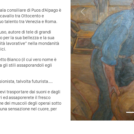
sala consiliare di Puos d’Alpago è
Previous
a cavallo tra Ottocento e
uo talento tra Venezia e Roma.
o, autore di tele di grandi
 per la sua bellezza e la sua
tività lavorative” nella mondanità
ici.
etto Bianco (il cui vero nome è
 gli stili assaporandoli egli
onista, talvolta futurista…..
evi trasportare dai suoni e dagli
i ed assaporerete il fresco
one dei muscoli degli operai sotto
 una sensazione nel cuore, per