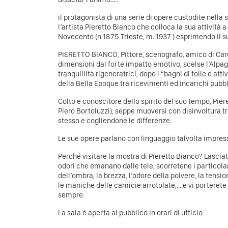
il protagonista di una serie di opere custodite nella 
l’artista Pieretto Bianco che colloca la sua attività 
Novecento (n 1875 Trieste, m. 1937 ) esprimendo il s
PIERETTO BIANCO, Pittore, scenografo, amico di Carus
dimensioni dal forte impatto emotivo, scelse l’Alpago
tranquillità rigeneratrici, dopo i “bagni di folle e at
della Bella Epoque tra ricevimenti ed incarichi pubbl
Colto e conoscitore dello spirito del suo tempo, Pier
Piero Bortoluzzi), seppe muoversi con disinvoltura tra
stesso e cogliendone le differenze.
Le sue opere parlano con linguaggio talvolta impressi
Perché visitare la mostra di Pieretto Bianco? Lasciat
odori che emanano dalle tele, scorretene i particolar
dell’ombra, la brezza, l’odore della polvere, la tensi
le maniche delle camicie arrotolate,….e vi porterete
sempre.
La sala è aperta al pubblico in orari di ufficio