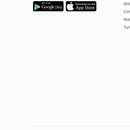
Mob
Co
Mat
Tur