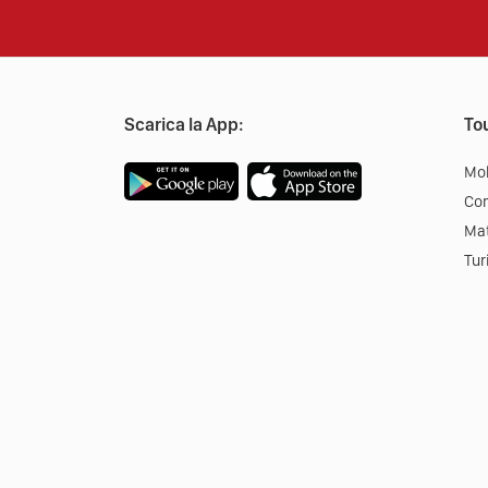
Scarica la App:
Tou
Mob
Co
Mat
Tur