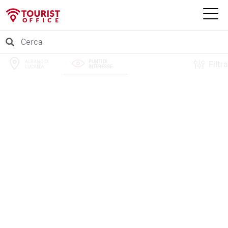
ALBANO DI
PUNTI DI
Filtra
LUCANIA
INTERESSE
PERCORSI
EVENTI