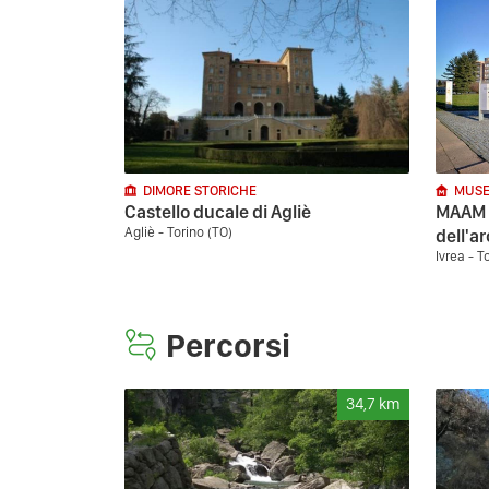
DIMORE STORICHE
MUSE
Castello ducale di Agliè
MAAM -
Agliè - Torino (TO)
dell'a
Ivrea - T
Percorsi
34,7
km