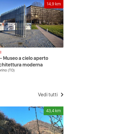
14,9
km
I
 Museo a cielo aperto
rchitettura moderna
orino (TO)
Vedi tutti
43,4
km