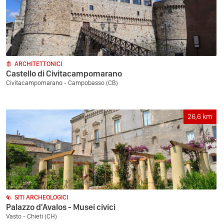
ARCHITETTONICI
Castello di Civitacampomarano
Civitacampomarano - Campobasso (CB)
26,6
km
SITI ARCHEOLOGICI
Palazzo d'Avalos - Musei civici
Vasto - Chieti (CH)