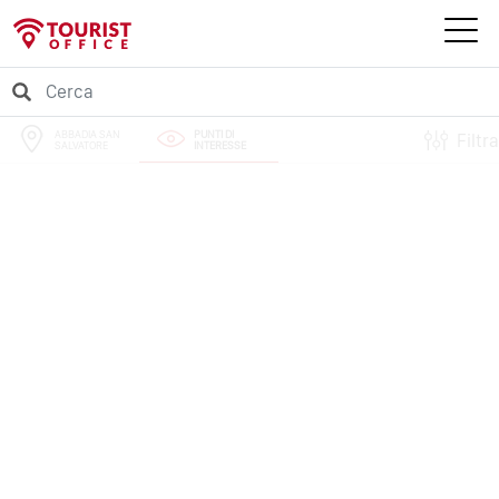
ABBADIA SAN
PUNTI DI
Filtra
SALVATORE
INTERESSE
PERCORSI
EVENTI