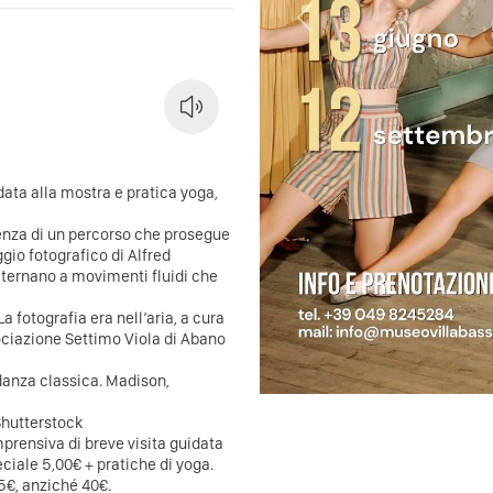
Previous
ata alla mostra e pratica yoga,
rtenza di un percorso che prosegue
gio fotografico di Alfred
lternano a movimenti fluidi che
 fotografia era nell’aria, a cura
ociazione Settimo Viola di Abano
danza classica. Madison,
Shutterstock
mprensiva di breve visita guidata
eciale 5,00€ + pratiche di yoga.
5€, anziché 40€.