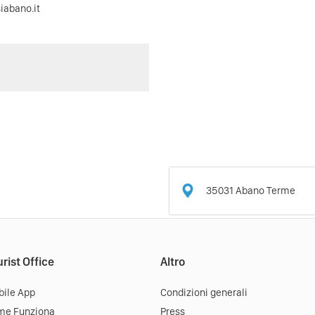
iabano.it
35031
Abano Terme
rist Office
Altro
ile App
Condizioni generali
me Funziona
Press