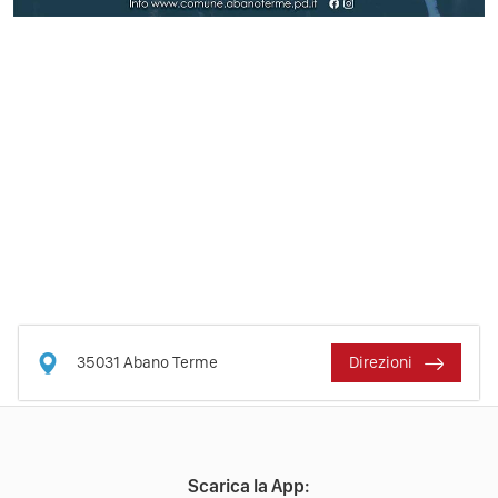
35031
Abano Terme
Direzioni
Scarica la App: