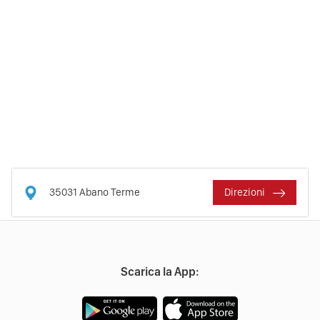
35031
Abano Terme
Direzioni
Scarica la App: