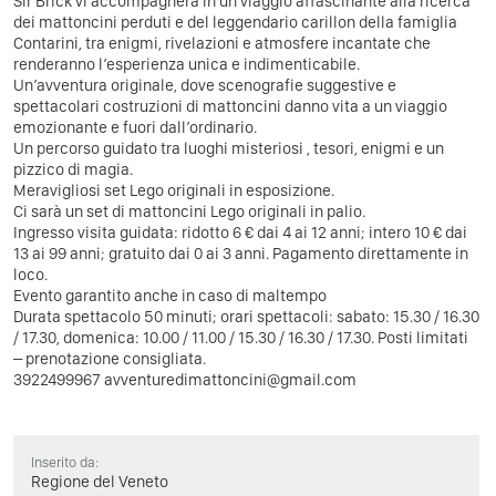
Sir Brick vi accompagnerà in un viaggio affascinante alla ricerca
dei mattoncini perduti e del leggendario carillon della famiglia
Contarini, tra enigmi, rivelazioni e atmosfere incantate che
renderanno l’esperienza unica e indimenticabile.
Un’avventura originale, dove scenografie suggestive e
spettacolari costruzioni di mattoncini danno vita a un viaggio
emozionante e fuori dall’ordinario.
Un percorso guidato tra luoghi misteriosi , tesori, enigmi e un
pizzico di magia.
Meravigliosi set Lego originali in esposizione.
Ci sarà un set di mattoncini Lego originali in palio.
Ingresso visita guidata: ridotto 6 € dai 4 ai 12 anni; intero 10 € dai
13 ai 99 anni; gratuito dai 0 ai 3 anni. Pagamento direttamente in
loco.
Evento garantito anche in caso di maltempo
Durata spettacolo 50 minuti; orari spettacoli: sabato: 15.30 / 16.30
/ 17.30, domenica: 10.00 / 11.00 / 15.30 / 16.30 / 17.30. Posti limitati
– prenotazione consigliata.
3922499967 avventuredimattoncini@gmail.com
Inserito da:
Regione del Veneto