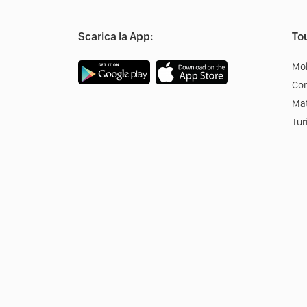
Scarica la App:
Tou
Mob
Co
Mat
Tur