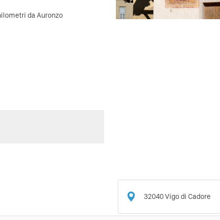
chilometri da Auronzo
32040
Vigo di Cadore