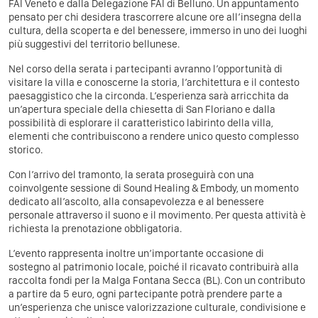
FAI Veneto e dalla Delegazione FAI di Belluno. Un appuntamento
pensato per chi desidera trascorrere alcune ore all’insegna della
cultura, della scoperta e del benessere, immerso in uno dei luoghi
più suggestivi del territorio bellunese.
Nel corso della serata i partecipanti avranno l’opportunità di
visitare la villa e conoscerne la storia, l’architettura e il contesto
paesaggistico che la circonda. L’esperienza sarà arricchita da
un’apertura speciale della chiesetta di San Floriano e dalla
possibilità di esplorare il caratteristico labirinto della villa,
elementi che contribuiscono a rendere unico questo complesso
storico.
Con l’arrivo del tramonto, la serata proseguirà con una
coinvolgente sessione di Sound Healing & Embody, un momento
dedicato all’ascolto, alla consapevolezza e al benessere
personale attraverso il suono e il movimento. Per questa attività è
richiesta la
prenotazione obbligatoria
.
L’evento rappresenta inoltre un’importante occasione di
sostegno al patrimonio locale, poiché il ricavato contribuirà alla
raccolta fondi per la Malga Fontana Secca (BL). Con un contributo
a partire da 5 euro, ogni partecipante potrà prendere parte a
un’esperienza che unisce valorizzazione culturale, condivisione e