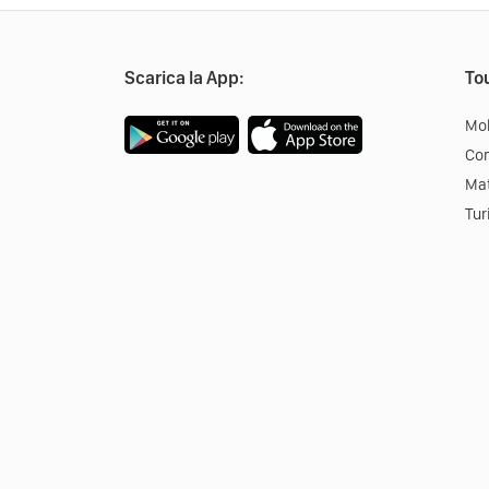
Scarica la App:
Tou
Mob
Co
Mat
Tur