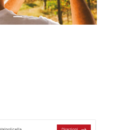
Valpolicella
Direzioni