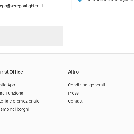
ego@seregoalighieri.it
rist Office
Altro
ile App
Condizioni generali
me Funziona
Press
eriale promozionale
Contatti
ismo nei borghi