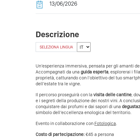
13/06/2026
Descrizione
SELEZIONA LINGUA
Un’esperienza immersiva, pensata per gli amanti dell
Accompagnati da una
guida esperta
, esplorerai i fi
proprietà, catturando con l'obiettivo del tuo smartpho
dell’estate tra le vigne.
Il percorso proseguirà con la
visita delle cantine
, do
e i segreti della produzione dei nostri vini. A conclus
conquistare dai profumi e dai sapori di una
degustaz
simbolo dell’eccellenza enologica del territorio.
Evento in collaborazione con
Fotologica
.
Costo di partecipazione:
€45 a persona