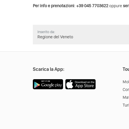
Per info e prenotazioni
:
+39 045 7703622
oppure
ser
Inserito da:
Regione del Veneto
Scarica la App:
Tou
Mob
Co
Mat
Tur