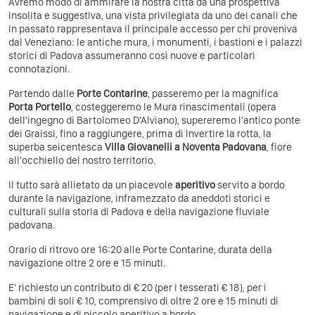
Avremo modo di ammirare la nostra città da una prospettiva
insolita e suggestiva, una vista privilegiata da uno dei canali che
in passato rappresentava il principale accesso per chi proveniva
dal Veneziano: le antiche mura, i monumenti, i bastioni e i palazzi
storici di Padova assumeranno così nuove e particolari
connotazioni.
Partendo dalle
Porte Contarine
, passeremo per la magnifica
Porta Portello
, costeggeremo le Mura rinascimentali (opera
dell'ingegno di Bartolomeo D'Alviano), supereremo l'antico ponte
dei Graissi, fino a raggiungere, prima di invertire la rotta, la
superba seicentesca
Villa Giovanelli a Noventa Padovana
, fiore
all'occhiello del nostro territorio.
Il tutto sarà allietato da un piacevole
aperitivo
servito a bordo
durante la navigazione, inframezzato da aneddoti storici e
culturali sulla storia di Padova e della navigazione fluviale
padovana.
Orario di ritrovo ore 16:20 alle Porte Contarine, durata della
navigazione oltre 2 ore e 15 minuti.
E' richiesto un contributo di € 20 (per i tesserati € 18), per i
bambini di soli € 10, comprensivo di oltre 2 ore e 15 minuti di
navigazione e di piccolo aperitivo a bordo.