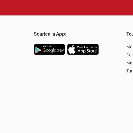
Scarica la App:
Tou
Mob
Co
Mat
Tur