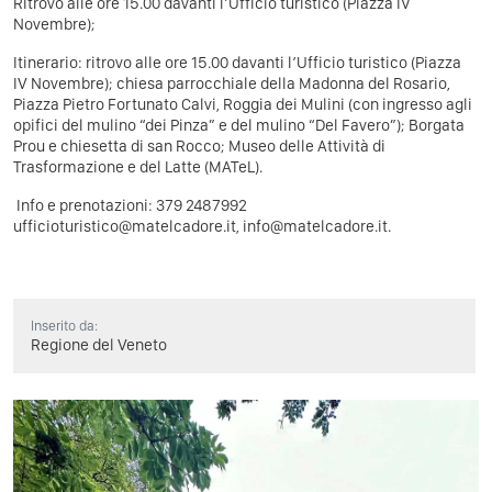
Ritrovo alle ore 15.00 davanti l’Ufficio turistico (Piazza IV
Novembre);
Itinerario: ritrovo alle ore 15.00 davanti l’Ufficio turistico (Piazza
IV Novembre); chiesa parrocchiale della Madon­na del Rosario,
Piazza Pietro Fortunato Calvi, Roggia dei Mulini (con ingresso agli
opifici del mulino “dei Pinza” e del mulino “Del Favero”); Borgata
Prou e chiesetta di san Rocco; Mu­seo delle Attività di
Trasformazione e del Lat­te (MATeL).
Info e prenotazioni: 379 2487992
ufficioturistico@matelcadore.it, info@matelcadore.it.
Inserito da:
Regione del Veneto