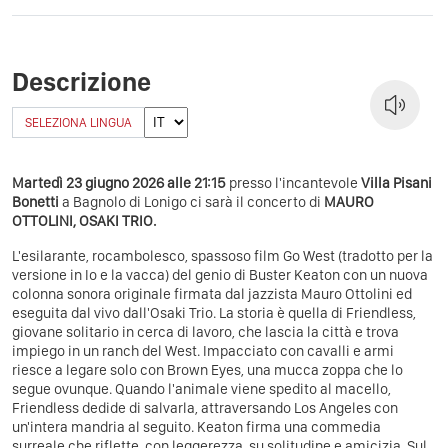
Descrizione
SELEZIONA LINGUA
Martedì 23 giugno 2026 alle 21:15
presso l'incantevole
Villa Pisani
Bonetti
a Bagnolo di Lonigo ci sarà il concerto di
MAURO
OTTOLINI, OSAKI TRIO.
L'esilarante, rocambolesco, spassoso film Go West (tradotto per la
versione in Io e la vacca) del genio di Buster Keaton con un nuova
colonna sonora originale firmata dal jazzista Mauro Ottolini ed
eseguita dal vivo dall'Osaki Trio. La storia è quella di Friendless,
giovane solitario in cerca di lavoro, che lascia la città e trova
impiego in un ranch del West. Impacciato con cavalli e armi
riesce a legare solo con Brown Eyes, una mucca zoppa che lo
segue ovunque. Quando l'animale viene spedito al macello,
Friendless dedide di salvarla, attraversando Los Angeles con
un'intera mandria al seguito. Keaton firma una commedia
surreale che riflette, con leggerezza, su solitudine e amicizia. Sul