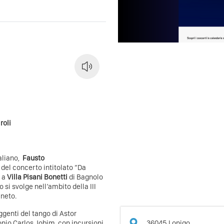
roli
aliano,
Fausto
 del concerto intitolato “Da
à a
Villa Pisani Bonetti
di Bagnolo
 si svolge nell’ambito della III
eneto.
ggenti del tango di Astor
36045
Lonigo
onio Carlos Jobim, con incursioni