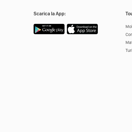
Scarica la App:
Tou
Mob
Co
Mat
Tur