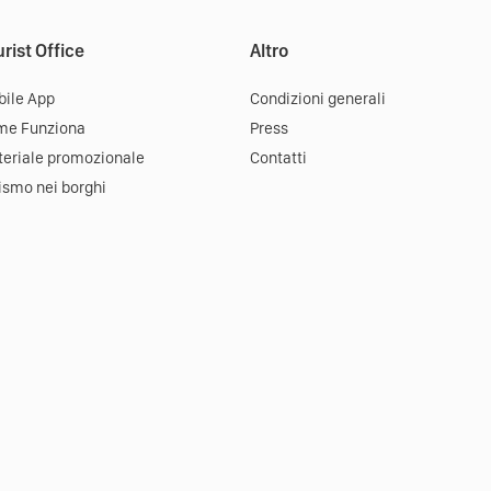
rist Office
Altro
ile App
Condizioni generali
me Funziona
Press
eriale promozionale
Contatti
ismo nei borghi