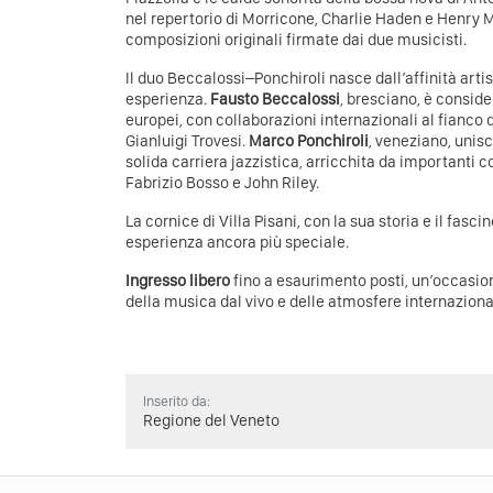
nel repertorio di Morricone, Charlie Haden e Henry M
composizioni originali firmate dai due musicisti.
Il duo Beccalossi–Ponchiroli nasce dall’affinità artis
esperienza.
Fausto Beccalossi
, bresciano, è consider
europei, con collaborazioni internazionali al fianco 
Gianluigi Trovesi.
Marco Ponchiroli
, veneziano, unis
solida carriera jazzistica, arricchita da importanti c
Fabrizio Bosso e John Riley.
La cornice di Villa Pisani, con la sua storia e il fasc
esperienza ancora più speciale.
Ingresso libero
fino a esaurimento posti, un’occasio
della musica dal vivo e delle atmosfere internazional
Inserito da:
Regione del Veneto