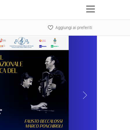
Aggiungi ai preferiti
Next