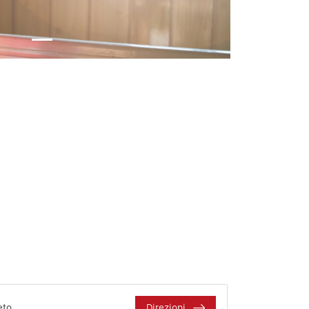
eto
Direzioni