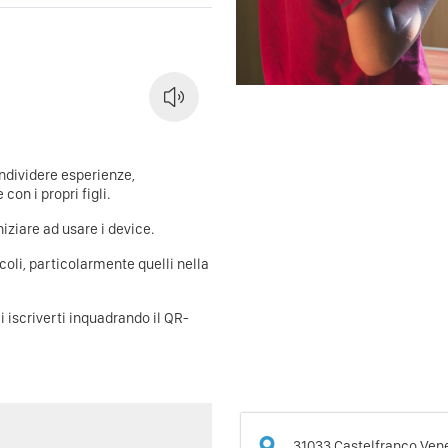
ndividere esperienze,
con i propri figli.
niziare ad usare i device.
coli, particolarmente quelli nella
ai iscriverti inquadrando il QR-
31033
Castelfranco Ven