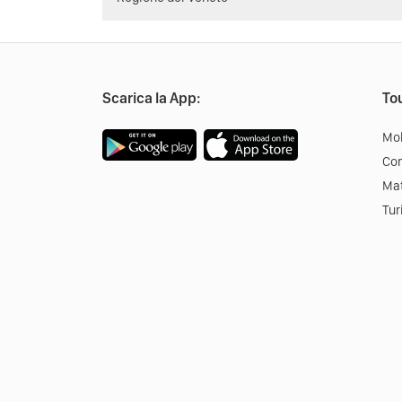
Scarica la App:
Tou
Mob
Co
Mat
Tur