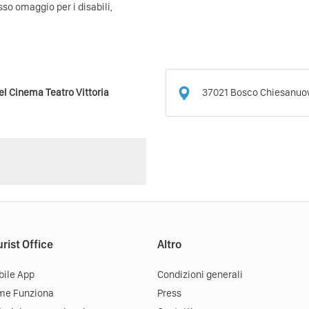
esso omaggio per i disabili,
37021
Bosco Chiesanuo
del
Cinema Teatro Vittoria
rist Office
Altro
ile App
Condizioni generali
me Funziona
Press