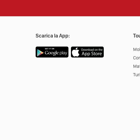
Scarica la App:
Tou
Mob
Co
Mat
Tur