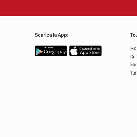
Scarica la App:
Tou
Mob
Co
Mat
Tur