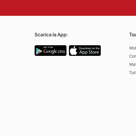
Scarica la App:
Tou
Mob
Co
Mat
Tur